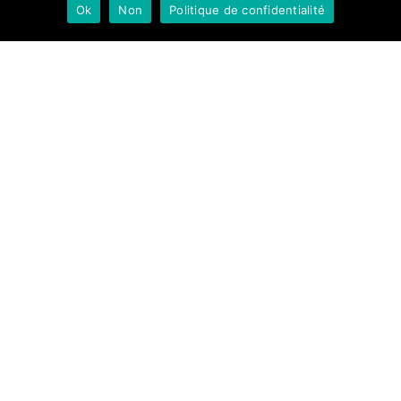
Ok
Non
Politique de confidentialité
Le Père Noël est
revenu en 2021
Préparation et départ du port
d'échouage, toute l'équipe du